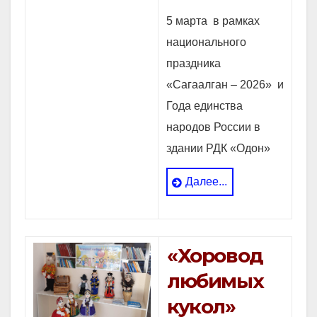
5 марта в рамках
национального
праздника
«Сагаалган – 2026» и
Года единства
народов России в
здании РДК «Одон»
сотрудники
Далее...
Кижингинской
модельной
библиотеки провели
«Хоровод
III фестиваль-конкурс
любимых
«Шэдитэ Сагаан
hара» среди школ
кукол»