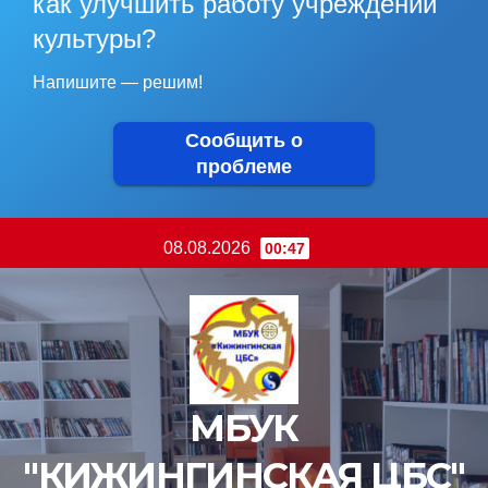
как улучшить работу учреждений
культуры?
Напишите — решим!
Сообщить о
проблеме
Перейти
08.08.2026
00:47
к
содержимому
МБУК
"КИЖИНГИНСКАЯ ЦБС"