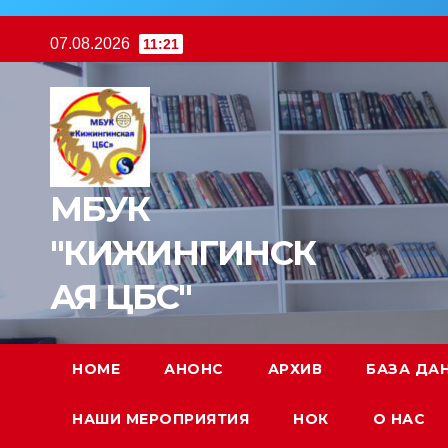
Перейти
07.08.2026
11:21
к
содержимому
МБУК
"КИЖИНГИНСК
АЯ ЦБС"
HOME
АНОНС
АРХИВ
БАЗА ДА
НАШИ МЕРОПРИЯТИЯ
НОК
О НАС