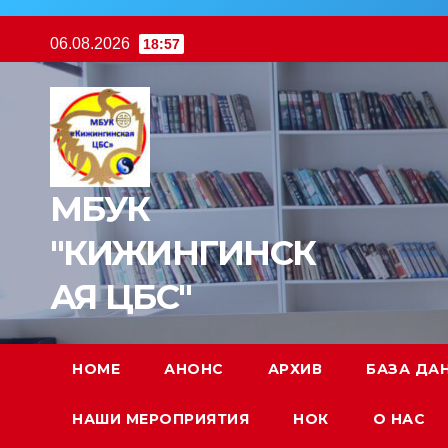
Перейти
06.08.2026
18:57
к
содержимому
МБУК
"КИЖИНГИНСК
АЯ ЦБС"
HOME
АНОНС
АРХИВ
БАЗА ДА
НАШИ МЕРОПРИЯТИЯ
НОК
О НАС