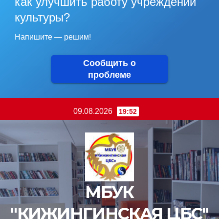
как улучшить работу учреждений
культуры?
Напишите — решим!
Сообщить о
проблеме
Перейти
09.08.2026
19:52
к
содержимому
МБУК
"КИЖИНГИНСКАЯ ЦБС"