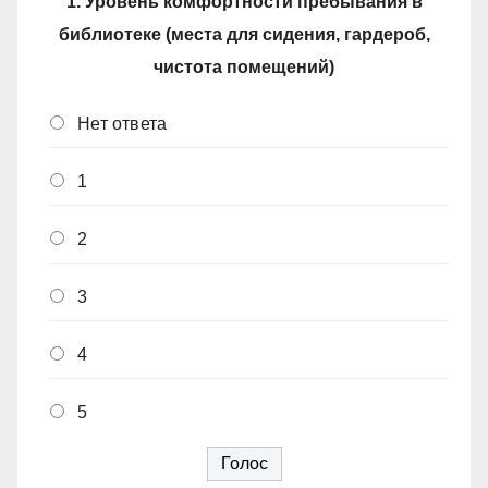
1. Уровень комфортности пребывания в
библиотеке (места для сидения, гардероб,
чистота помещений)
Нет ответа
1
2
3
4
5