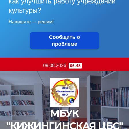
как улучшить работу учреждений
культуры?
Напишите — решим!
Сообщить о
проблеме
Перейти
09.08.2026
06:48
к
содержимому
МБУК
"КИЖИНГИНСКАЯ ЦБС"